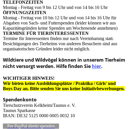
TELEFONZEITEN
Montag - Freitag von 9 bis 12 Uhr und von 14 bis 16 Uhr
ÖFFNUNGSZEITEN
Montag - Freitag von 10 bis 12 Uhr und von 14 bis 16 Uhr für
Abgaben von Sach- und Futterspenden (leider können wir aus
Kapazitätsgründen keine Spenden am Wochenende annehmen)
TERMINE FÜR TIERINTERESSENTEN
Termine für Interessenten finden nur nach Vereinbarung statt.
Besichtigungen des Tierheims von anderen Besuchern sind aus
organisatorischen Gründen leider nicht möglich.
Wildtiere und Wildvögel können in unserem Tierheim
nicht versorgt werden. Hilfe finden Sie
hier
.
WICHTIGER HINWEIS!
Wir bieten keine Ausbildungsplätze / Praktika / Girls' und
Boys Day an. Bitte senden Sie uns keine Initiativbewerbungen.
Spendenkonto
Tierschutzverein Kelkheim/Taunus e. V.
Taunus Sparkasse
IBAN: DE32 5125 0000 0005 0032 10
Per PayPal direkt spenden