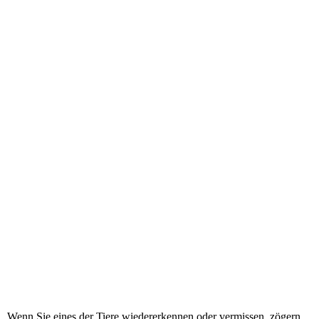
Fundkatze_20260420
Wenn Sie eines der Tiere wiedererkennen oder vermissen, zögern