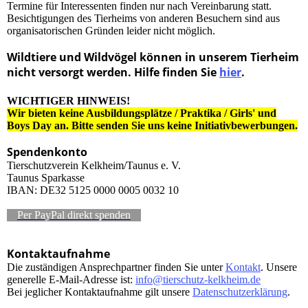
Termine für Interessenten finden nur nach Vereinbarung statt.
Besichtigungen des Tierheims von anderen Besuchern sind aus
organisatorischen Gründen leider nicht möglich.
Wildtiere und Wildvögel können in unserem Tierheim
nicht versorgt werden. Hilfe finden Sie
hier
.
WICHTIGER HINWEIS!
Wir bieten keine Ausbildungsplätze / Praktika / Girls' und
Boys Day an. Bitte senden Sie uns keine Initiativbewerbungen.
Spendenkonto
Tierschutzverein Kelkheim/Taunus e. V.
Taunus Sparkasse
IBAN: DE32 5125 0000 0005 0032 10
Per PayPal direkt spenden
Kontaktaufnahme
Die zuständigen Ansprechpartner finden Sie unter
Kontakt
. Unsere
generelle E-Mail-Adresse ist:
info@tierschutz-kelkheim.de
Bei jeglicher Kontaktaufnahme gilt unsere
Datenschutzerklärung
.