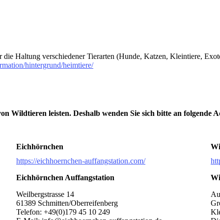
er die Haltung verschiedener Tierarten (Hunde, Katzen, Kleintiere, Exo
rmation/hintergrund/heimtiere/
n Wildtieren leisten. Deshalb wenden Sie sich bitte an folgende A
Eichhörnchen
Wi
https://eichhoernchen-auffangstation.com/
ht
Eichhörnchen Auffangstation
Wi
Weilbergstrasse 14
Au
61389 Schmitten/Oberreifenberg
Gr
Telefon: +49(0)179 45 10 249
Kl