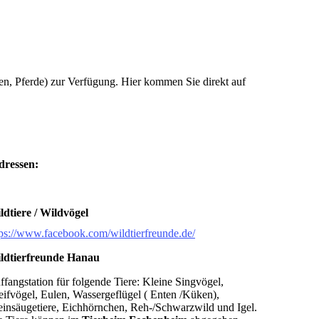
ten, Pferde) zur Verfügung. Hier kommen Sie direkt auf
dressen:
ldtiere / Wildvögel
tps://www.facebook.com/wildtierfreunde.de/
ldtierfreunde Hanau
ffangstation für folgende Tiere: Kleine Singvögel,
eifvögel, Eulen, Wassergeflügel ( Enten /Küken),
einsäugetiere, Eichhörnchen, Reh-/Schwarzwild und Igel.