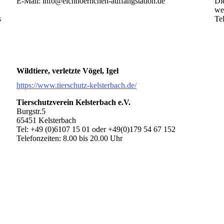
E-Mail: info@eichhoernchen-auffangstation.de
Di
we
s
Te
Wildtiere, verletzte Vögel, Igel
https://www.tierschutz-kelsterbach.de/
Tierschutzverein Kelsterbach e.V.
Burgstr.5
65451 Kelsterbach
Tel: +49 (0)6107 15 01 oder +49(0)179 54 67 152
Telefonzeiten: 8.00 bis 20.00 Uhr