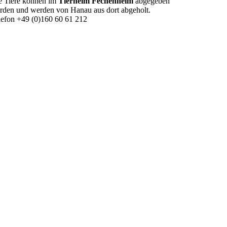
e Tiere können im
Tierheim Fechenheim
abgegeben
rden und werden von Hanau aus dort abgeholt.
lefon +49 (0)160 60 61 212