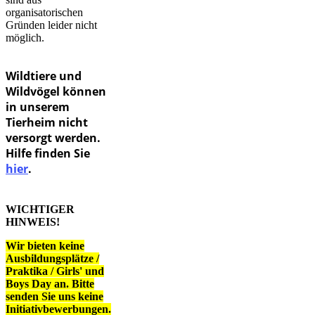
organisatorischen
Gründen leider nicht
möglich.
Wildtiere und
Wildvögel können
in unserem
Tierheim nicht
versorgt werden.
Hilfe finden Sie
hier
.
WICHTIGER
HINWEIS!
Wir bieten keine
Ausbildungsplätze /
Praktika / Girls' und
Boys Day an. Bitte
senden Sie uns keine
Initiativbewerbungen.