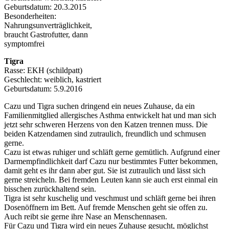
Geburtsdatum: 20.3.2015
Besonderheiten:
Nahrungsunverträglichkeit,
braucht Gastrofutter, dann
symptomfrei
Tigra
Rasse: EKH (schildpatt)
Geschlecht: weiblich, kastriert
Geburtsdatum: 5.9.2016
Cazu und Tigra suchen dringend ein neues Zuhause, da ein
Familienmitglied allergisches Asthma entwickelt hat und man sich
jetzt sehr schweren Herzens von den Katzen trennen muss. Die
beiden Katzendamen sind zutraulich, freundlich und schmusen
gerne.
Cazu ist etwas ruhiger und schläft gerne gemütlich. Aufgrund einer
Darmempfindlichkeit darf Cazu nur bestimmtes Futter bekommen,
damit geht es ihr dann aber gut. Sie ist zutraulich und lässt sich
gerne streicheln. Bei fremden Leuten kann sie auch erst einmal ein
bisschen zurückhaltend sein.
Tigra ist sehr kuschelig und veschmust und schläft gerne bei ihren
Dosenöffnern im Bett. Auf fremde Menschen geht sie offen zu.
Auch reibt sie gerne ihre Nase an Menschennasen.
Für Cazu und Tigra wird ein neues Zuhause gesucht, möglichst